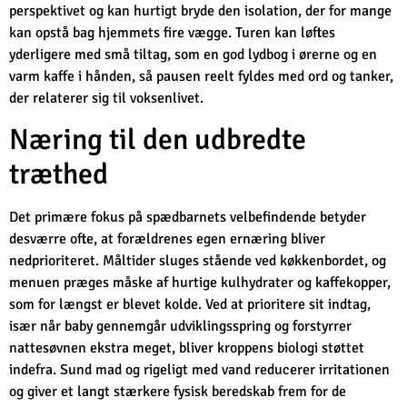
perspektivet og kan hurtigt bryde den isolation, der for mange
kan opstå bag hjemmets fire vægge. Turen kan løftes
yderligere med små tiltag, som en god lydbog i ørerne og en
varm kaffe i hånden, så pausen reelt fyldes med ord og tanker,
der relaterer sig til voksenlivet.
Næring til den udbredte
træthed
Det primære fokus på spædbarnets velbefindende betyder
desværre ofte, at forældrenes egen ernæring bliver
nedprioriteret. Måltider sluges stående ved køkkenbordet, og
menuen præges måske af hurtige kulhydrater og kaffekopper,
som for længst er blevet kolde. Ved at prioritere sit indtag,
især når baby gennemgår udviklingsspring og forstyrrer
nattesøvnen ekstra meget, bliver kroppens biologi støttet
indefra. Sund mad og rigeligt med vand reducerer irritationen
og giver et langt stærkere fysisk beredskab frem for de