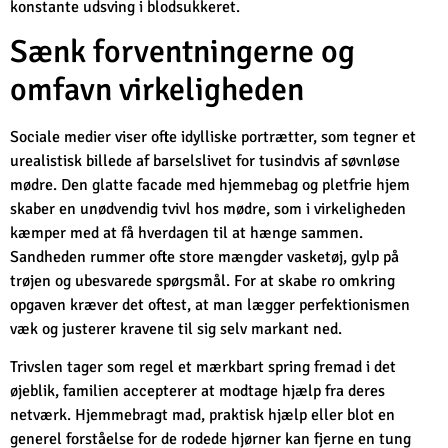
konstante udsving i blodsukkeret.
Sænk forventningerne og
omfavn virkeligheden
Sociale medier viser ofte idylliske portrætter, som tegner et
urealistisk billede af barselslivet for tusindvis af søvnløse
mødre. Den glatte facade med hjemmebag og pletfrie hjem
skaber en unødvendig tvivl hos mødre, som i virkeligheden
kæmper med at få hverdagen til at hænge sammen.
Sandheden rummer ofte store mængder vasketøj, gylp på
trøjen og ubesvarede spørgsmål. For at skabe ro omkring
opgaven kræver det oftest, at man lægger perfektionismen
væk og justerer kravene til sig selv markant ned.
Trivslen tager som regel et mærkbart spring fremad i det
øjeblik, familien accepterer at modtage hjælp fra deres
netværk. Hjemmebragt mad, praktisk hjælp eller blot en
generel forståelse for de rodede hjørner kan fjerne en tung