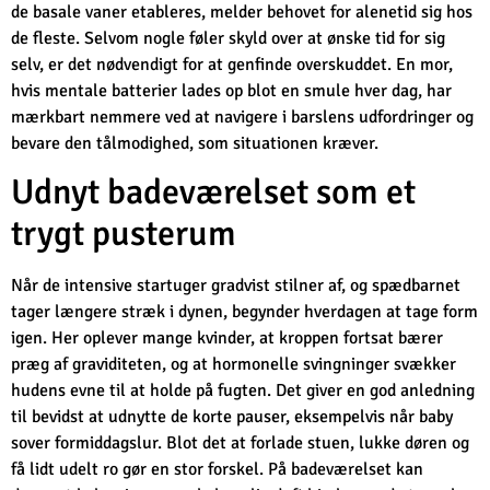
de basale vaner etableres, melder behovet for alenetid sig hos
de fleste. Selvom nogle føler skyld over at ønske tid for sig
selv, er det nødvendigt for at genfinde overskuddet. En mor,
hvis mentale batterier lades op blot en smule hver dag, har
mærkbart nemmere ved at navigere i barslens udfordringer og
bevare den tålmodighed, som situationen kræver.
Udnyt badeværelset som et
trygt pusterum
Når de intensive startuger gradvist stilner af, og spædbarnet
tager længere stræk i dynen, begynder hverdagen at tage form
igen. Her oplever mange kvinder, at kroppen fortsat bærer
præg af graviditeten, og at hormonelle svingninger svækker
hudens evne til at holde på fugten. Det giver en god anledning
til bevidst at udnytte de korte pauser, eksempelvis når baby
sover formiddagslur. Blot det at forlade stuen, lukke døren og
få lidt udelt ro gør en stor forskel. På badeværelset kan