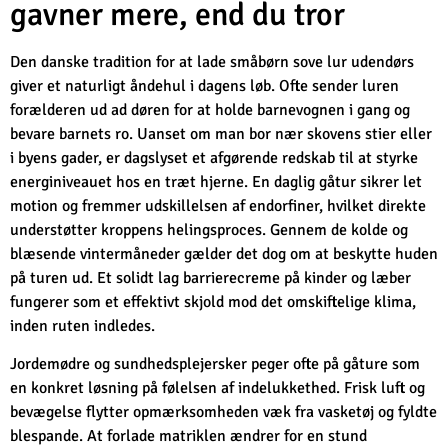
gavner mere, end du tror
Den danske tradition for at lade småbørn sove lur udendørs
giver et naturligt åndehul i dagens løb. Ofte sender luren
forælderen ud ad døren for at holde barnevognen i gang og
bevare barnets ro. Uanset om man bor nær skovens stier eller
i byens gader, er dagslyset et afgørende redskab til at styrke
energiniveauet hos en træt hjerne. En daglig gåtur sikrer let
motion og fremmer udskillelsen af endorfiner, hvilket direkte
understøtter kroppens helingsproces. Gennem de kolde og
blæsende vintermåneder gælder det dog om at beskytte huden
på turen ud. Et solidt lag barrierecreme på kinder og læber
fungerer som et effektivt skjold mod det omskiftelige klima,
inden ruten indledes.
Jordemødre og sundhedsplejersker peger ofte på gåture som
en konkret løsning på følelsen af indelukkethed. Frisk luft og
bevægelse flytter opmærksomheden væk fra vasketøj og fyldte
blespande. At forlade matriklen ændrer for en stund