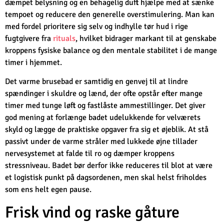
dæmpet belysning og en behagelig duft hjælpe med at sænke
tempoet og reducere den generelle overstimulering. Man kan
med fordel prioritere sig selv og indhylle tør hud i rige
fugtgivere fra
rituals
, hvilket bidrager markant til at genskabe
kroppens fysiske balance og den mentale stabilitet i de mange
timer i hjemmet.
Det varme brusebad er samtidig en genvej til at lindre
spændinger i skuldre og lænd, der ofte opstår efter mange
timer med tunge løft og fastlåste ammestillinger. Det giver
god mening at forlænge badet udelukkende for velværets
skyld og lægge de praktiske opgaver fra sig et øjeblik. At stå
passivt under de varme stråler med lukkede øjne tillader
nervesystemet at falde til ro og dæmper kroppens
stressniveau. Badet bør derfor ikke reduceres til blot at være
et logistisk punkt på dagsordenen, men skal helst friholdes
som ens helt egen pause.
Frisk vind og raske gåture