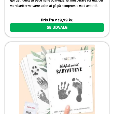
gør det ideelt til både hvile og hygge. Et must-have for dig, der
værdsætter velvære uden at gå på kompromis med æstetik.
Pris fra
239,99
kr.
SE UDVALG