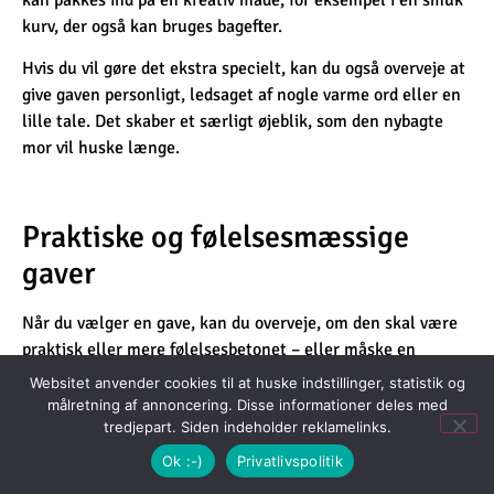
kurv, der også kan bruges bagefter.
Hvis du vil gøre det ekstra specielt, kan du også overveje at
give gaven personligt, ledsaget af nogle varme ord eller en
lille tale. Det skaber et særligt øjeblik, som den nybagte
mor vil huske længe.
Praktiske og følelsesmæssige
gaver
Når du vælger en gave, kan du overveje, om den skal være
praktisk eller mere følelsesbetonet – eller måske en
kombination af begge dele. Praktiske gaver kan være ting,
Websitet anvender cookies til at huske indstillinger, statistik og
der hjælper hende i hverdagen, mens følelsesmæssige
målretning af annoncering. Disse informationer deles med
gaver har en mere sentimental værdi.
tredjepart. Siden indeholder reklamelinks.
Ok :-)
Privatlivspolitik
En gave til nybagt mor fra far kan med fordel kombinere