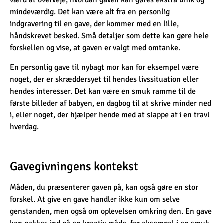
værd at overveje, hvordan gaven kan gøres ekstra unik og
mindeværdig. Det kan være alt fra en personlig
indgravering til en gave, der kommer med en lille,
håndskrevet besked. Små detaljer som dette kan gøre hele
forskellen og vise, at gaven er valgt med omtanke.
En personlig gave til nybagt mor kan for eksempel være
noget, der er skræddersyet til hendes livssituation eller
hendes interesser. Det kan være en smuk ramme til de
første billeder af babyen, en dagbog til at skrive minder ned
i, eller noget, der hjælper hende med at slappe af i en travl
hverdag.
Gavegivningens kontekst
Måden, du præsenterer gaven på, kan også gøre en stor
forskel. At give en gave handler ikke kun om selve
genstanden, men også om oplevelsen omkring den. En gave
kan pakkes ind på en kreativ måde, for eksempel i en smuk