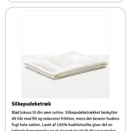
Silkepudebetræk
Blød luksus til din søvn rutine. Silkepudebetrækket beskytter
dit hår mod filt og reducerer friktion, mens det bevarer hudens
fugt hele natten. Lavet af 100% kvalitetssilke giver det en
kølende fornemmelse og et elegant touch til dit soveværelse.