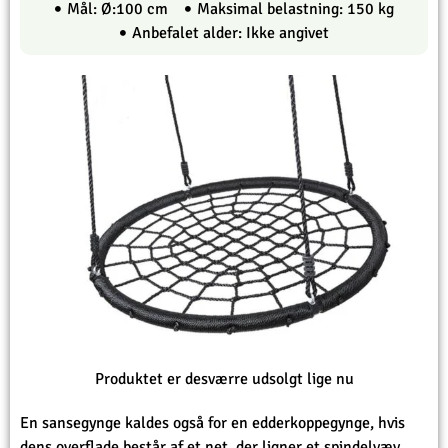
Mål: Ø:100 cm
Maksimal belastning: 150 kg
Anbefalet alder: Ikke angivet
Produktet er desværre udsolgt lige nu
En sansegynge kaldes også for en edderkoppegynge, hvis
dens overflade består af et net, der ligner et spindelvæv.