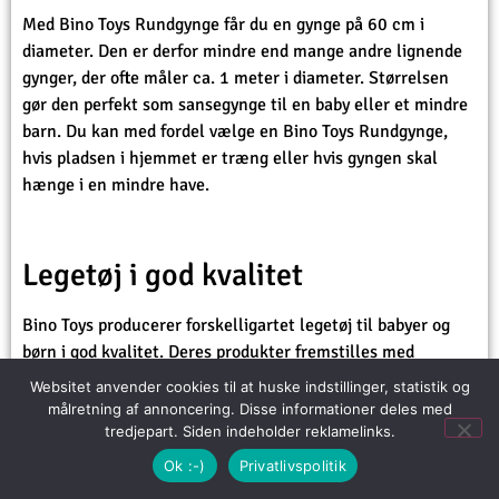
Med Bino Toys Rundgynge får du en gynge på 60 cm i
diameter. Den er derfor mindre end mange andre lignende
gynger, der ofte måler ca. 1 meter i diameter. Størrelsen
gør den perfekt som sansegynge til en baby eller et mindre
barn. Du kan med fordel vælge en Bino Toys Rundgynge,
hvis pladsen i hjemmet er træng eller hvis gyngen skal
hænge i en mindre have.
Legetøj i god kvalitet
Bino Toys producerer forskelligartet legetøj til babyer og
børn i god kvalitet. Deres produkter fremstilles med
naturlige materialer, med vandbaserede farver og uden
Websitet anvender cookies til at huske indstillinger, statistik og
tilsætningsstoffer. Der er med andre ord tænkt over de
målretning af annoncering. Disse informationer deles med
kvalitetsmæssige forhold i sansegyngen.
tredjepart. Siden indeholder reklamelinks.
Ok :-)
Privatlivspolitik
Grundet Bino Toys Sansegynges omkreds på 60 cm og den