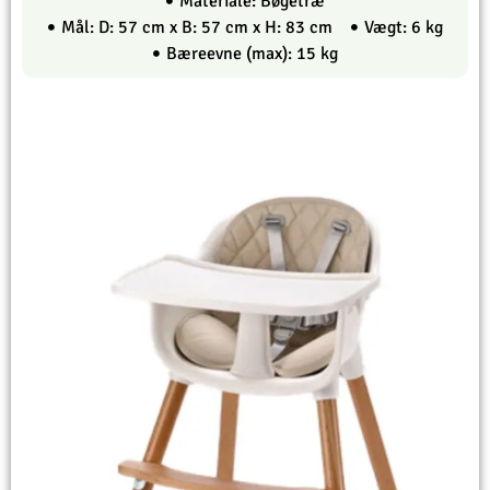
Materiale: Bøgetræ
Mål: D: 57 cm x B: 57 cm x H: 83 cm
Vægt: 6 kg
Bæreevne (max): 15 kg