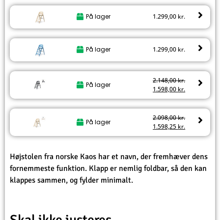
På lager
1.299,00
kr.
På lager
1.299,00
kr.
2.148,00
kr.
På lager
1.598,00
kr.
2.098,00
kr.
På lager
1.598,25
kr.
Højstolen fra norske Kaos har et navn, der fremhæver dens
fornemmeste funktion. Klapp er nemlig foldbar, så den kan
klappes sammen, og fylder minimalt.
Skal ikke justeres