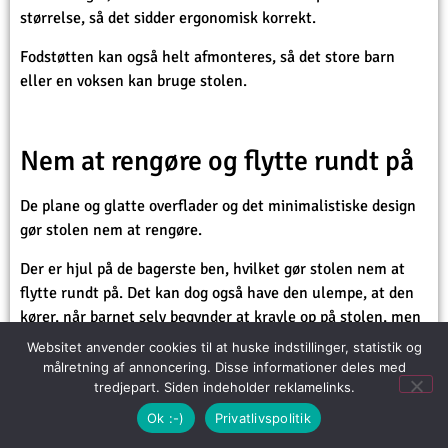
størrelse, så det sidder ergonomisk korrekt.
Fodstøtten kan også helt afmonteres, så det store barn
eller en voksen kan bruge stolen.
Nem at rengøre og flytte rundt på
De plane og glatte overflader og det minimalistiske design
gør stolen nem at rengøre.
Der er hjul på de bagerste ben, hvilket gør stolen nem at
flytte rundt på. Det kan dog også have den ulempe, at den
kører, når barnet selv begynder at kravle op på stolen, men
de mindsker risikoen for, at stolen vælter.
Websitet anvender cookies til at huske indstillinger, statistik og
målretning af annoncering. Disse informationer deles med
tredjepart. Siden indeholder reklamelinks.
Kan bruges som læringstårn
Ok :-)
Privatlivspolitik