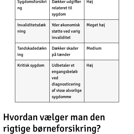
Sygdomsforsikri
Dækker udgifter
Høj
ng
relateret til
sygdom
Invaliditetsdæk
Yder økonomisk
Meget høj
ning
støtte ved varig
invaliditet
Tandskadedækn
Dækker skader
Medium
ing
på tænder
Kritisk sygdom
Udbetaler et
Høj
engangsbeløb
ved
diagnosticering
af visse alvorlige
sygdomme
Hvordan vælger man den
rigtige børneforsikring?