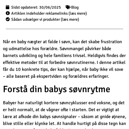
Sidst opdateret:
30/06/2025
Blog
Artiklen indeholder reklamelinks (læs mere)
Sådan udvælger vi produkter (læs mere)
Når en baby nægter at falde i søvn, kan det skabe frustration
og udmattelse hos forældre. Søvnmangel påvirker både
barnets udvikling og hele familiens trivsel. Heldigvis findes der
effektive metoder til at forbedre søvnrutinerne. I denne artikel
får du 10 konkrete tips, der kan hjælpe, når baby ikke vil sove
– alle baseret på ekspertviden og forældres erfaringer.
Forstå din babys søvnrytme
Babyer har naturligt kortere søvncyklusser end voksne, og det
er helt normalt, at de vågner ofte i starten. Det er vigtigt at
lære at afkode din babys søvnsignaler – såsom at gnide øjnene,
blive stille eller klynke let. At handle hurtigt på disse tegn kan