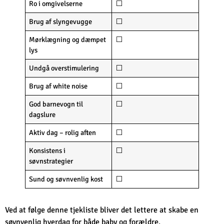
Ro i omgivelserne
⬜
Brug af slyngevugge
⬜
Mørklægning og dæmpet
⬜
lys
Undgå overstimulering
⬜
Brug af white noise
⬜
God barnevogn til
⬜
dagslure
Aktiv dag – rolig aften
⬜
Konsistens i
⬜
søvnstrategier
Sund og søvnvenlig kost
⬜
Ved at følge denne tjekliste bliver det lettere at skabe en
søvnvenlig hverdag for både baby og forældre.