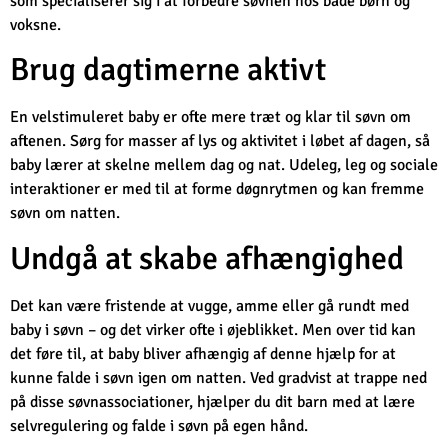
som specialiserer sig i at forbedre søvnen hos både børn og
voksne.
Brug dagtimerne aktivt
En velstimuleret baby er ofte mere træt og klar til søvn om
aftenen. Sørg for masser af lys og aktivitet i løbet af dagen, så
baby lærer at skelne mellem dag og nat. Udeleg, leg og sociale
interaktioner er med til at forme døgnrytmen og kan fremme
søvn om natten.
Undgå at skabe afhængighed
Det kan være fristende at vugge, amme eller gå rundt med
baby i søvn – og det virker ofte i øjeblikket. Men over tid kan
det føre til, at baby bliver afhængig af denne hjælp for at
kunne falde i søvn igen om natten. Ved gradvist at trappe ned
på disse søvnassociationer, hjælper du dit barn med at lære
selvregulering og falde i søvn på egen hånd.