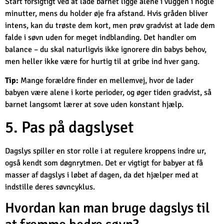
Start forsigtigt ved at lade barnet ligge alene i vuggen i nogle
minutter, mens du holder øje fra afstand. Hvis gråden bliver
intens, kan du trøste dem kort, men prøv gradvist at lade dem
falde i søvn uden for meget indblanding. Det handler om
balance – du skal naturligvis ikke ignorere din babys behov,
men heller ikke være for hurtig til at gribe ind hver gang.
Tip:
Mange forældre finder en mellemvej, hvor de lader
babyen være alene i korte perioder, og øger tiden gradvist, så
barnet langsomt lærer at sove uden konstant hjælp.
5. Pas på dagslyset
Dagslys spiller en stor rolle i at regulere kroppens indre ur,
også kendt som døgnrytmen. Det er vigtigt for babyer at få
masser af dagslys i løbet af dagen, da det hjælper med at
indstille deres søvncyklus.
Hvordan kan man bruge dagslys til