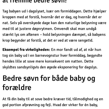
at fremme bedre søvn?
Tag babyen ud i dagslyset, især om formiddagen. Dette hjælper
kroppen med at forstå, hvornår det er dag, og hvornår det er
nat. Selv på overskyede dage kan den naturlige belysning være
med til at justere døgnrytmen. Omvendt skal man undgå
stærkt lys om aftenen – hold belysningen dæmpet, så babyens
krop begynder at forstå, at det er ved at være sengetid.
Eksempel fra virkeligheden:
En mor fandt ud af, at når hun
tog sin baby ud i en barnevognstur hver formiddag, begyndte
hendes lille at sove mere konsekvent om natten. Dette
skyldtes sandsynligvis den øgede eksponering for dagslys.
Bedre søvn for både baby og
forældre
At få din baby til at sove bedre kræver tid, tålmodighed og en
god portion afprøvning og fejl. Hvad der virker for én baby,